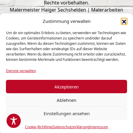
Rechte vorbehalten.
Malermeister Haiger Sechshelden
|
Malerarbeiten
Haiger
|
Trockenbau Haiger
|
Malerbetrieb Haiger
|
Zustimmung verwalten
Fliesenleger Haiger
responsive
webdesign
by
intermedia
Um dir ein optimales Erlebnis zu bieten, verwenden wir Technologien wie
Cookies, um Geräteinformationen zu speichern und/oder darauf
zuzugreifen. Wenn du diesen Technologien zustimmst, können wir Daten
Aktuelles
wie das Surfverhalten oder eindeutige IDs auf dieser Website
Kontakt
verarbeiten. Wenn du deine Zustimmung nicht erteilst oder zurückziehst,
können bestimmte Merkmale und Funktionen beeinträchtigt werden.
Jobs
Dienste verwalten
Sitemap
Datenschutzerklärung
Akzeptieren
Barrierefreiheitserklärung
Ablehnen
Cookie-Richtlinie (EU)
Impressum
Einstellungen ansehen
Cookie-Richtlinie
Datenschutzerklärung
Impressum