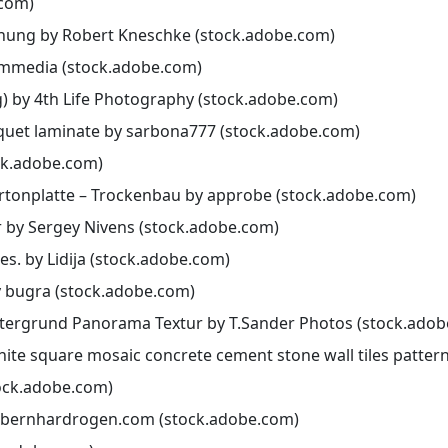
.com)
hnung by Robert Kneschke (stock.adobe.com)
2mmedia (stock.adobe.com)
by 4th Life Photography (stock.adobe.com)
uet laminate by sarbona777 (stock.adobe.com)
ck.adobe.com)
rtonplatte – Trockenbau by approbe (stock.adobe.com)
r by Sergey Nivens (stock.adobe.com)
es. by Lidija (stock.adobe.com)
y bugra (stock.adobe.com)
tergrund Panorama Textur by T.Sander Photos (stock.adob
ite square mosaic concrete cement stone wall tiles patte
ock.adobe.com)
 bernhardrogen.com (stock.adobe.com)