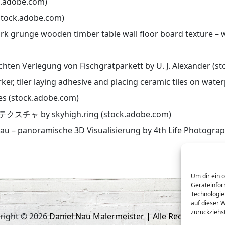
k.adobe.com)
stock.adobe.com)
rk grunge wooden timber table wall floor board texture –
ten Verlegung von Fischgrätparkett by U. J. Alexander (s
r, tiler laying adhesive and placing ceramic tiles on water
s (stock.adobe.com)
 by skyhigh.ring (stock.adobe.com)
 – panoramische 3D Visualisierung by 4th Life Photograp
Um dir ein 
Geräteinfor
Technologie
auf dieser 
zurückziehs
right © 2026
Daniel Nau Malermeister | Alle Rechte vorbeha