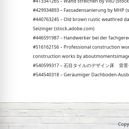
#413341265 – Wand streichen by VRD (stoc
#429934893 – Fassadensanierung by MHP (
#440763245 – Old brown rustic weathred da
Seizinger (stock.adobe.com)
#446591987 – Handwerker bei der fachgerech
#516162156 – Professional construction worke
construction works by aboutmomentsimage
#540599317 – 石目タイルのデザイン床 背景テクスチャ
#544540318 – Geräumiger Dachboden-Ausbau
Copy