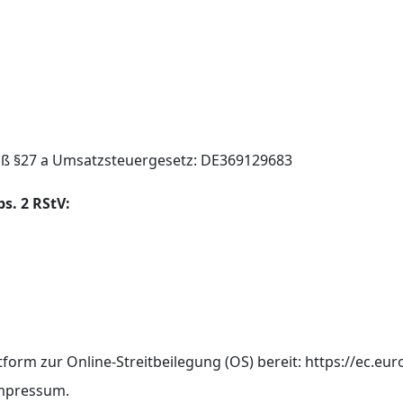
ß §27 a Umsatzsteuergesetz: DE369129683
s. 2 RStV:
tform zur Online-Streitbeilegung (OS) bereit: https://ec.e
Impressum.