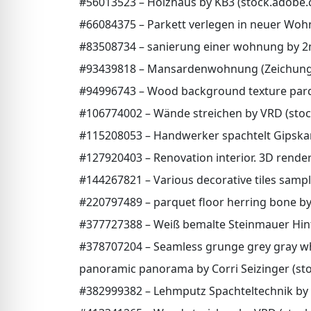
#56013523 – Holzhaus by KB3 (stock.adobe
#66084375 – Parkett verlegen in neuer Wo
#83508734 – sanierung einer wohnung by 
#93439818 – Mansardenwohnung (Zeichung) 
#94996743 – Wood background texture parq
#106774002 – Wände streichen by VRD (sto
#115208053 – Handwerker spachtelt Gipska
#127920403 – Renovation interior. 3D rende
#144267821 – Various decorative tiles sampl
#220797489 – parquet floor herring bone b
#377727388 – Weiß bemalte Steinmauer Hin
#378707204 – Seamless grunge grey gray wh
panoramic panorama by Corri Seizinger (st
#382999382 – Lehmputz Spachteltechnik by