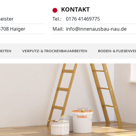
KONTAKT
eister
Tel.:
0176 41469775
5708 Haiger
Mail:
info@innenausbau-nau.de
BEITEN
VERPUTZ- & TROCKENBAUARBEITEN
BODEN- & FLIESENV
BODEN- &
FLIESENVERLE
FLIESENVERLE
NATURBÖDEN