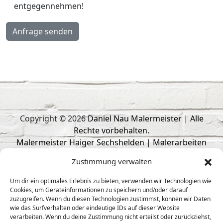
entgegennehmen!
Copyright © 2026
Daniel Nau Malermeister | Alle
Rechte vorbehalten.
Malermeister Haiger Sechshelden
|
Malerarbeiten
Haiger
|
Trockenbau Haiger
|
Malerbetrieb Haiger
|
Zustimmung verwalten
Fliesenleger Haiger
responsive
webdesign
by
intermedia
Um dir ein optimales Erlebnis zu bieten, verwenden wir Technologien wie
Cookies, um Geräteinformationen zu speichern und/oder darauf
Aktuelles
zuzugreifen. Wenn du diesen Technologien zustimmst, können wir Daten
wie das Surfverhalten oder eindeutige IDs auf dieser Website
Kontakt
verarbeiten. Wenn du deine Zustimmung nicht erteilst oder zurückziehst,