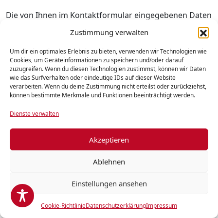
Die von Ihnen im Kontaktformular eingegebenen Daten
verbleiben bei uns, bis Sie uns zur Löschung
Zustimmung verwalten
auffordern, Ihre Einwilligung zur Speicherung
Um dir ein optimales Erlebnis zu bieten, verwenden wir Technologien wie
Cookies, um Geräteinformationen zu speichern und/oder darauf
widerrufen oder der Zweck für die Datenspeicherung
zuzugreifen. Wenn du diesen Technologien zustimmst, können wir Daten
entfällt (z. B. nach abgeschlossener Bearbeitung Ihrer
wie das Surfverhalten oder eindeutige IDs auf dieser Website
verarbeiten. Wenn du deine Zustimmung nicht erteilst oder zurückziehst,
Anfrage). Zwingende gesetzliche Bestimmungen –
können bestimmte Merkmale und Funktionen beeinträchtigt werden.
insbesondere Aufbewahrungsfristen – bleiben
Dienste verwalten
unberührt.
Akzeptieren
5. Analyse-Tools und Werbung
Ablehnen
WP Statistics
Diese Website nutzt das Analysetool WP Statistics, um
Einstellungen ansehen
Besucherzugriffe statistisch auszuwerten. Anbieter ist
Cookie-Richtlinie
Datenschutzerklärung
Impressum
Veronalabs, Tatari 64, 10134, Tallinn, Estland