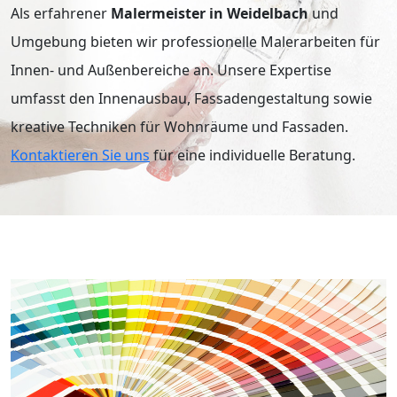
Als erfahrener
Malermeister in Weidelbach
und
eit
Umgebung bieten wir professionelle Malerarbeiten für
Innen- und Außenbereiche an. Unsere Expertise
umfasst den Innenausbau, Fassadengestaltung sowie
odus
kreative Techniken für Wohnräume und Fassaden.
Kontaktieren Sie uns
für eine individuelle Beratung.
dus