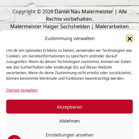
Copyright © 2026
Daniel Nau Malermeister | Alle
Rechte vorbehalten.
Malermeister Haiger Sechshelden
|
Malerarbeiten
Haiger
|
Trockenbau Haiger
|
Malerbetrieb Haiger
|
Zustimmung verwalten
Fliesenleger Haiger
responsive
webdesign
by
intermedia
Um dir ein optimales Erlebnis zu bieten, verwenden wir Technologien wie
Cookies, um Geräteinformationen zu speichern und/oder darauf
Aktuelles
zuzugreifen. Wenn du diesen Technologien zustimmst, können wir Daten
wie das Surfverhalten oder eindeutige IDs auf dieser Website
Kontakt
verarbeiten. Wenn du deine Zustimmung nicht erteilst oder zurückziehst,
können bestimmte Merkmale und Funktionen beeinträchtigt werden.
Jobs
Dienste verwalten
Sitemap
Datenschutzerklärung
Akzeptieren
Barrierefreiheitserklärung
Ablehnen
Cookie-Richtlinie (EU)
Impressum
Einstellungen ansehen