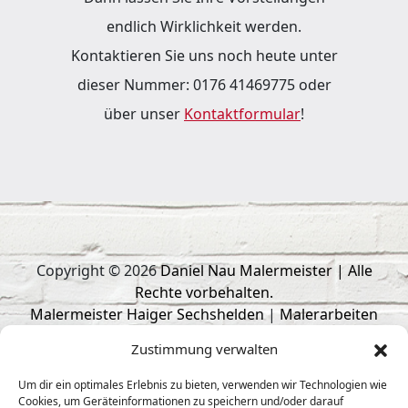
endlich Wirklichkeit werden.
Kontaktieren Sie uns noch heute unter
dieser Nummer: 0176 41469775 oder
über unser
Kontaktformular
!
Copyright © 2026
Daniel Nau Malermeister | Alle
Rechte vorbehalten.
Malermeister Haiger Sechshelden
|
Malerarbeiten
Haiger
|
Trockenbau Haiger
|
Malerbetrieb Haiger
|
Zustimmung verwalten
Fliesenleger Haiger
responsive
webdesign
by
intermedia
Um dir ein optimales Erlebnis zu bieten, verwenden wir Technologien wie
Cookies, um Geräteinformationen zu speichern und/oder darauf